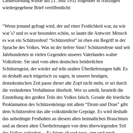
Landeszeitung wurde am 21. Juni 1952 folgender in Auszügen
wiedergegebene Brief veröffentlicht:
“Wenn jemand gefragt wird, der auf einer Festlichkeit war, na wie
war´s? und es war besonders schön, so lautet die Antwort: Mensch
es war ein Schützenfest! “Schützenfest” ist eben ein Begriff in der
Sprache des Volkes. Was ist der tiefere Sinn? Schützenfeste sind seit
Jahrhunderten in vielen Gegenden unseres Vaterlandes wahre
Volksfeste. Sie sind vom alten deutschen brüderlichen
Schützengeist, der wieder auf teils uralten Überlieferungen fußt. Es
ist deshalb auch trügerisch zu sagen, in unserer heutigen,
demokratischen Zeit passe dieser alte Zopf nicht mehr, er sei durch
die veränderten Verhältnisse überholt. Wer so urteilt, beurteilt die
Einstellung des großen Teils des Volkes falsch. Gerade die feierliche
Proklamation des Schützenkönigs mit allem “Drum und Dran” gibt
dem Schützenfest das alte volkstümliche Gepräge. Es wird deshalb
das unbedingte Festhalten an diesem alten heimatlichen Brauchtum
und an diesen alten Überlieferungen von dem überwiegenden Teil
des Volkes gefordert… Es feiern alt und jung, arm und reich.