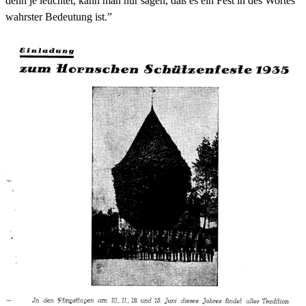
denn je leuchtet, kann man nur sagen, daß es ein Fest in des Wortes
wahrster Bedeutung ist.”