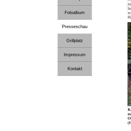
Fotoalbum
▼
Presseschau
▼
Grillplatz
Impressum
Kontakt