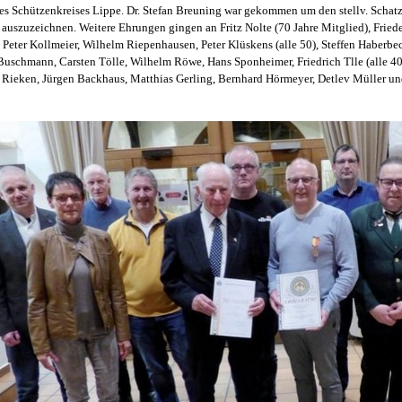
es Schützenkreises Lippe. Dr. Stefan Breuning
war gekommen um den stellv. Schatz
e
auszuzeichnen. Weitere Ehrungen gingen an Fritz Nolte (70 Jahre Mitglied), Fried
 Peter Kollmeier, Wilhelm Riepenhausen, Peter Klüskens (alle 50), Steffen Haberb
Buschmann, Carsten Tölle, Wilhelm Röwe, Hans Sponheimer, Friedrich Tlle (alle 4
 Rieken, Jürgen Backhaus, Matthias Gerling, Bernhard Hörmeyer, Detlev Müller un